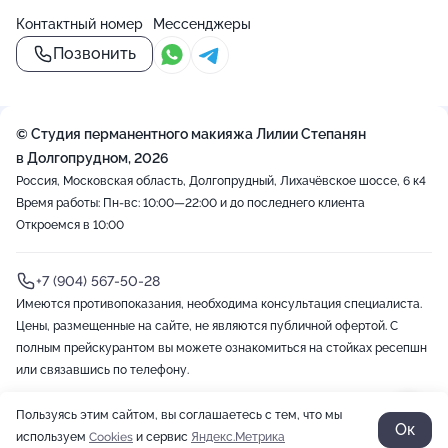
Контактный номер
Мессенджеры
Позвонить
© Студия перманентного макияжа Лилии Степанян
в Долгопрудном, 2026
Россия, Московская область, Долгопрудный, Лихачёвское шоссе, 6 к4
Время работы: Пн-вс: 10:00—22:00 и до последнего клиента
Откроемся в 10:00
+7 (904) 567-50-28
Имеются противопоказания, необходима консультация специалиста.
Цены, размещенные на сайте, не являются публичной офертой. С
полным прейскурантом вы можете ознакомиться на стойках ресепшн
или связавшись по телефону.
Пользуясь этим сайтом, вы соглашаетесь с тем, что мы
Записаться
2012-2026 © ZOON
Политика обработки данных
Разработано в Zoon
Ок
используем
Cookies
и сервис
Яндекс.Метрика