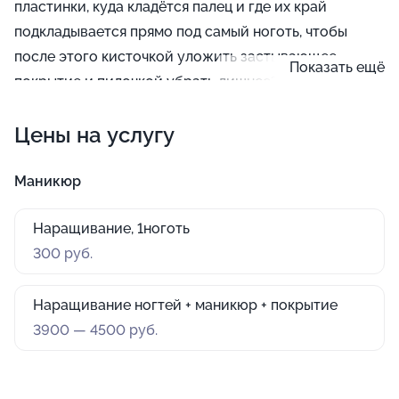
пластинки, куда кладётся палец и где их край
подкладывается прямо под самый ноготь, чтобы
после этого кисточкой уложить застывающее
Показать ещё
покрытие и пилочкой убрать лишнее? Обязательно
дайте мастеру знать о своих предпочтениях, а также
Цены на услугу
какое покрытие вам больше нравится: гель или
акрил.
Маникюр
Наращивание, 1ноготь
300 руб.
Наращивание ногтей + маникюр + покрытие
3900 — 4500 руб.